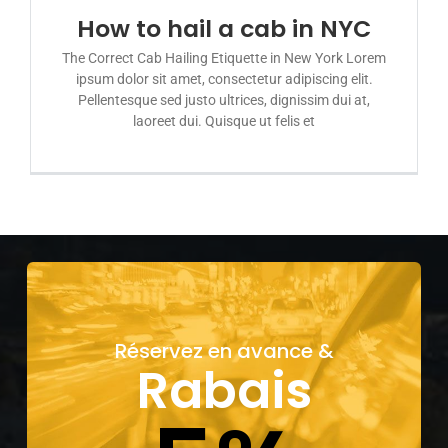
How to hail a cab in NYC
The Correct Cab Hailing Etiquette in New York Lorem
ipsum dolor sit amet, consectetur adipiscing elit.
Pellentesque sed justo ultrices, dignissim dui at,
laoreet dui. Quisque ut felis et
Réservez en avance &
Rabais