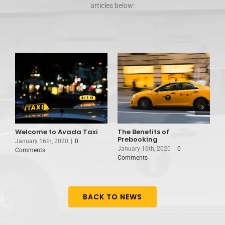
articles below:
Welcome to Avada Taxi
The Benefits of
B
Prebooking
M
January 16th, 2020
|
0
January 16th, 2020
|
0
J
Comments
Comments
C
BACK TO NEWS