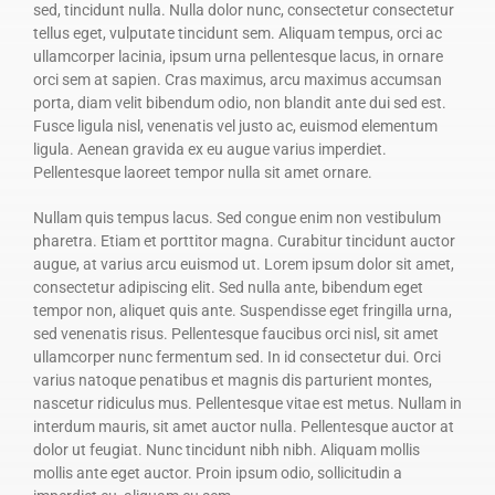
sed, tincidunt nulla. Nulla dolor nunc, consectetur consectetur
tellus eget, vulputate tincidunt sem. Aliquam tempus, orci ac
ullamcorper lacinia, ipsum urna pellentesque lacus, in ornare
orci sem at sapien. Cras maximus, arcu maximus accumsan
porta, diam velit bibendum odio, non blandit ante dui sed est.
Fusce ligula nisl, venenatis vel justo ac, euismod elementum
ligula. Aenean gravida ex eu augue varius imperdiet.
Pellentesque laoreet tempor nulla sit amet ornare.
Nullam quis tempus lacus. Sed congue enim non vestibulum
pharetra. Etiam et porttitor magna. Curabitur tincidunt auctor
augue, at varius arcu euismod ut. Lorem ipsum dolor sit amet,
consectetur adipiscing elit. Sed nulla ante, bibendum eget
tempor non, aliquet quis ante. Suspendisse eget fringilla urna,
sed venenatis risus. Pellentesque faucibus orci nisl, sit amet
ullamcorper nunc fermentum sed. In id consectetur dui. Orci
varius natoque penatibus et magnis dis parturient montes,
nascetur ridiculus mus. Pellentesque vitae est metus. Nullam in
interdum mauris, sit amet auctor nulla. Pellentesque auctor at
dolor ut feugiat. Nunc tincidunt nibh nibh. Aliquam mollis
mollis ante eget auctor. Proin ipsum odio, sollicitudin a