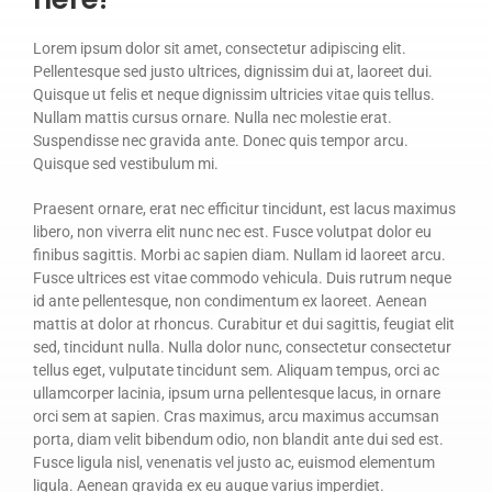
Lorem ipsum dolor sit amet, consectetur adipiscing elit.
Pellentesque sed justo ultrices, dignissim dui at, laoreet dui.
Quisque ut felis et neque dignissim ultricies vitae quis tellus.
Nullam mattis cursus ornare. Nulla nec molestie erat.
Suspendisse nec gravida ante. Donec quis tempor arcu.
Quisque sed vestibulum mi.
Praesent ornare, erat nec efficitur tincidunt, est lacus maximus
libero, non viverra elit nunc nec est. Fusce volutpat dolor eu
finibus sagittis. Morbi ac sapien diam. Nullam id laoreet arcu.
Fusce ultrices est vitae commodo vehicula. Duis rutrum neque
id ante pellentesque, non condimentum ex laoreet. Aenean
mattis at dolor at rhoncus. Curabitur et dui sagittis, feugiat elit
sed, tincidunt nulla. Nulla dolor nunc, consectetur consectetur
tellus eget, vulputate tincidunt sem. Aliquam tempus, orci ac
ullamcorper lacinia, ipsum urna pellentesque lacus, in ornare
orci sem at sapien. Cras maximus, arcu maximus accumsan
porta, diam velit bibendum odio, non blandit ante dui sed est.
Fusce ligula nisl, venenatis vel justo ac, euismod elementum
ligula. Aenean gravida ex eu augue varius imperdiet.