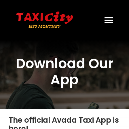
Skip
to
content
Togg
Navi
Download Our
App
The official Avada Taxi App is
here!