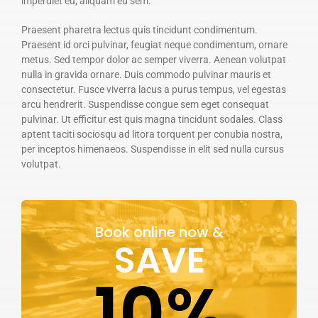
imperdiet eu, aliquam eu sem.
Praesent pharetra lectus quis tincidunt condimentum.
Praesent id orci pulvinar, feugiat neque condimentum, ornare
metus. Sed tempor dolor ac semper viverra. Aenean volutpat
nulla in gravida ornare. Duis commodo pulvinar mauris et
consectetur. Fusce viverra lacus a purus tempus, vel egestas
arcu hendrerit. Suspendisse congue sem eget consequat
pulvinar. Ut efficitur est quis magna tincidunt sodales. Class
aptent taciti sociosqu ad litora torquent per conubia nostra,
per inceptos himenaeos. Suspendisse in elit sed nulla cursus
volutpat.
Book online now &
SAVE
10%